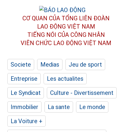
CƠ QUAN CỦA TỔNG LIÊN ĐOÀN
LAO ĐỘNG VIỆT NAM
TIẾNG NÓI CỦA CÔNG NHÂN
VIÊN CHỨC LAO ĐỘNG
VIỆT NAM
Societe
Medias
Jeu de sport
Entreprise
Les actualites
Le Syndicat
Culture - Divertissement
Immobilier
La sante
Le monde
La Voiture +