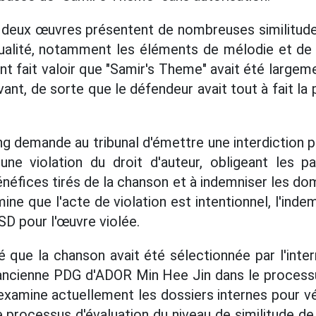
es deux œuvres présentent de nombreuses similitudes
ualité, notamment les éléments de mélodie et de 
t fait valoir que "Samir's Theme" avait été largem
vant, de sorte que le défendeur avait tout à fait la 
ing demande au tribunal d'émettre une interdiction 
e violation du droit d'auteur, obligeant les p
bénéfices tirés de la chanson et à indemniser les d
mine que l'acte de violation est intentionnel, l'inde
SD pour l'œuvre violée.
 que la chanson avait été sélectionnée par l'inte
 l'ancienne PDG d'ADOR Min Hee Jin dans le proces
examine actuellement les dossiers internes pour vé
e processus d'évaluation du niveau de similitude d