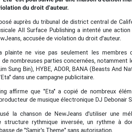
iolation du droit d'auteur.
osé auprès du tribunal de district central de Califo
sicale All Surface Publishing a intenté une action 
Jeans, accusée de violation du droit d'auteur.
a plainte ne vise pas seulement les membres
de nombreuses parties concernées, notamment le
Lim Sung Bin), HYBE, ADOR, BANA (Beasts And Nati
sé "Eta" dans une campagne publicitaire.
hing affirme que "Eta" a copié de nombreux élé
producteur de musique électronique DJ Debonair Sa
cusé la chanson de NewJeans d'utiliser une mé
ne structure rythmique inversée, un rythme à d
basse de "Samir's Theme" sans autorisation.