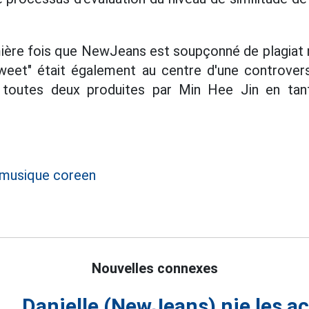
mière fois que NewJeans est soupçonné de plagiat 
eet" était également au centre d'une controverse 
toutes deux produites par Min Hee Jin en tant
 musique coreen
Nouvelles connexes
Danielle (NewJeans) nie les a