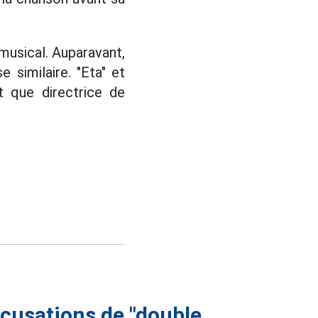
musical. Auparavant,
similaire. "Eta" et
 que directrice de
ccusations de "double