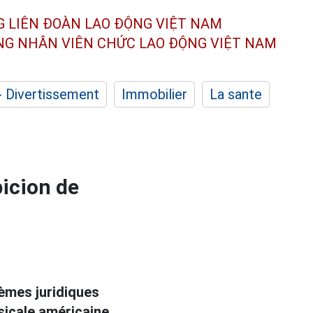
G LIÊN ĐOÀN
LAO ĐỘNG VIỆT NAM
ÔNG NHÂN
VIÊN CHỨC LAO ĐỘNG
VIỆT NAM
- Divertissement
Immobilier
La sante
icion de
lèmes juridiques
sicale américaine