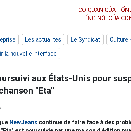
CƠ QUAN CỦA TỔN
TIẾNG NÓI CỦA C
eprise
Les actualites
Le Syndicat
Culture 
r la nouvelle interface
rsuivi aux États-Unis pour susp
 chanson "Eta"
7
ique
NewJeans
continue de faire face à des prob
 "Eta" est poursuivie par une maison d'édition mu