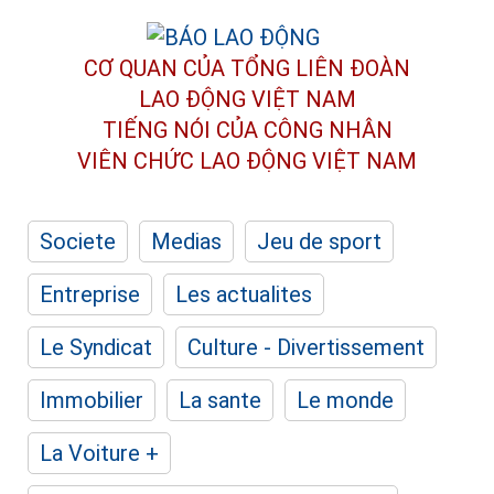
CƠ QUAN CỦA TỔNG LIÊN ĐOÀN
LAO ĐỘNG VIỆT NAM
TIẾNG NÓI CỦA CÔNG NHÂN
VIÊN CHỨC LAO ĐỘNG
VIỆT NAM
Societe
Medias
Jeu de sport
Entreprise
Les actualites
Le Syndicat
Culture - Divertissement
Immobilier
La sante
Le monde
La Voiture +