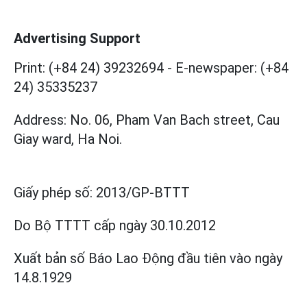
Advertising Support
Print: (+84 24) 39232694
-
E-newspaper: (+84
24) 35335237
Address: No. 06, Pham Van Bach street, Cau
Giay ward, Ha Noi.
Giấy phép số:
2013/GP-BTTT
Do Bộ TTTT cấp
ngày 30.10.2012
Xuất bản số Báo Lao Động đầu tiên vào ngày
14.8.1929