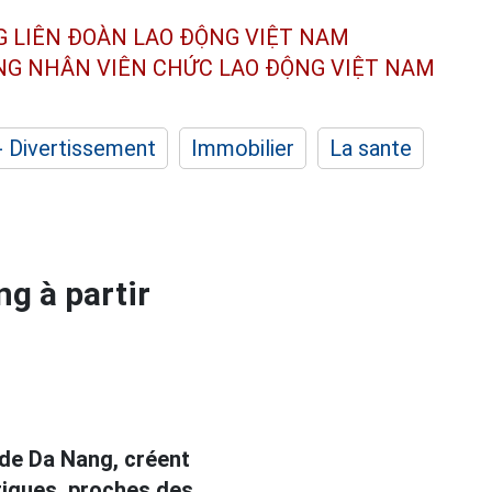
G LIÊN ĐOÀN
LAO ĐỘNG VIỆT NAM
ÔNG NHÂN
VIÊN CHỨC LAO ĐỘNG
VIỆT NAM
- Divertissement
Immobilier
La sante
ng à partir
 de Da Nang, créent
tiques, proches des