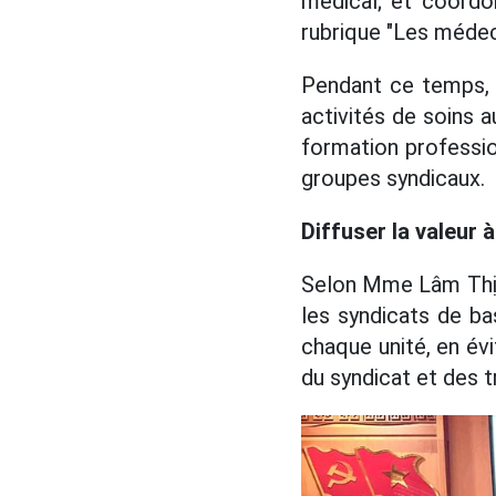
médical; et coordo
rubrique "Les médec
Pendant ce temps, l
activités de soins a
formation professio
groupes syndicaux.
Diffuser la valeur 
Selon Mme Lâm Thị V
les syndicats de ba
chaque unité, en év
du syndicat et des tr