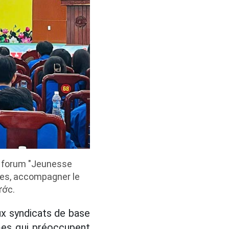
u forum "Jeunesse
dées, accompagner le
ước.
x syndicats de base
mes qui préoccupent