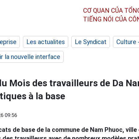
CƠ QUAN CỦA TỔN
TIẾNG NÓI CỦA C
eprise
Les actualites
Le Syndicat
Culture 
r la nouvelle interface
du Mois des travailleurs de Da Na
tiques à la base
6 09:56
cats de base de la commune de Nam Phuoc, ville
s des travailleurs avec de nombreux modèles pra