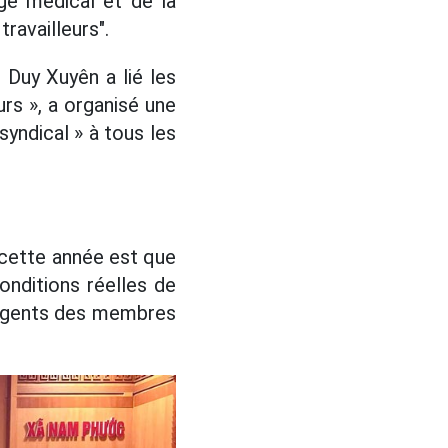
ge médical et de la
ravailleurs".
 Duy Xuyên a lié les
urs », a organisé une
yndical » à tous les
 cette année est que
onditions réelles de
 urgents des membres