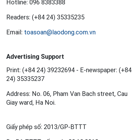
Hotline:
096 8383388
Readers:
(+84 24) 35335235
Email:
toasoan@laodong.com.vn
Advertising Support
Print: (+84 24) 39232694
-
E-newspaper: (+84
24) 35335237
Address: No. 06, Pham Van Bach street, Cau
Giay ward, Ha Noi.
Giấy phép số:
2013/GP-BTTT