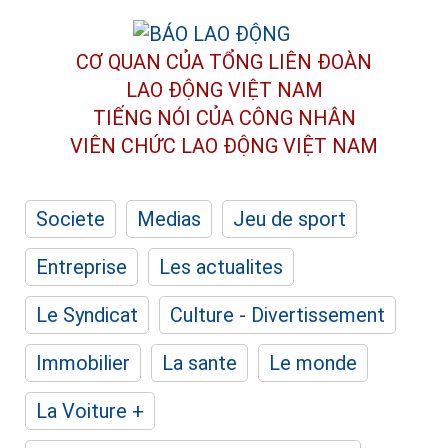
CƠ QUAN CỦA TỔNG LIÊN ĐOÀN
LAO ĐỘNG VIỆT NAM
TIẾNG NÓI CỦA CÔNG NHÂN
VIÊN CHỨC LAO ĐỘNG
VIỆT NAM
Societe
Medias
Jeu de sport
Entreprise
Les actualites
Le Syndicat
Culture - Divertissement
Immobilier
La sante
Le monde
La Voiture +