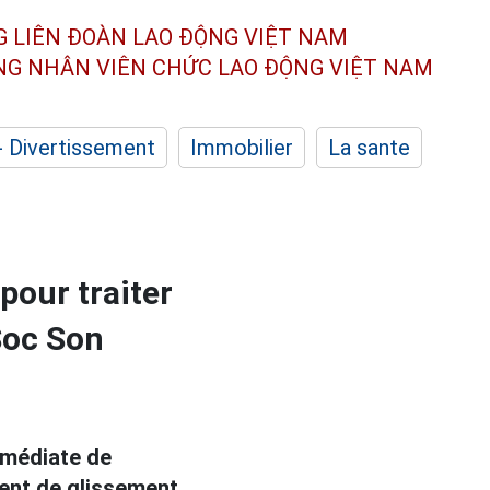
G LIÊN ĐOÀN
LAO ĐỘNG VIỆT NAM
ÔNG NHÂN
VIÊN CHỨC LAO ĐỘNG
VIỆT NAM
- Divertissement
Immobilier
La sante
pour traiter
Soc Son
mmédiate de
ent de glissement