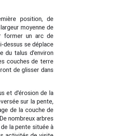
emière position, de
 largeur moyenne de
ur former un arc de
ci-dessus se déplace
e du talus d'environ
es couches de terre
ront de glisser dans
us et d'érosion de la
éversée sur la pente,
lage de la couche de
. De nombreux arbres
 de la pente située à
s activités de visite