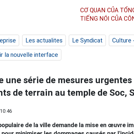
CƠ QUAN CỦA TỔN
TIẾNG NÓI CỦA C
eprise
Les actualites
Le Syndicat
Culture 
r la nouvelle interface
e une série de mesures urgentes 
nts de terrain au temple de Soc, 
10:46
populaire de la ville demande la mise en œuvre i
pour minimiser les dommages causés par l'incid