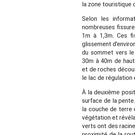
la zone touristique
Selon les informat
nombreuses fissure
1m à 1,3m. Ces fis
glissement d'enviro
du sommet vers le p
30m à 40m de haut 
et de roches décous
le lac de régulation 
À la deuxième positi
surface de la pente.
la couche de terre 
végétation et révél
verts ont des racine
proximité de la rout