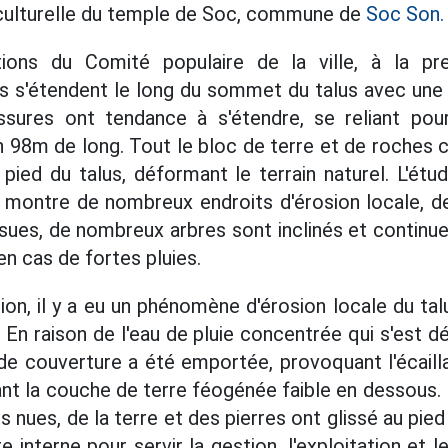
 culturelle du temple de Soc, commune de
Soc Son.
ions du Comité populaire de la ville, à la pr
s s'étendent le long du sommet du talus avec une
sures ont tendance à s'étendre, se reliant po
n 98m de long. Tout le bloc de terre et de roches 
ied du talus, déformant le terrain naturel. L'étud
montre de nombreux endroits d'érosion locale, d
ues, de nombreux arbres sont inclinés et continue
en cas de fortes pluies.
on, il y a eu un phénomène d'érosion locale du tal
 En raison de l'eau de pluie concentrée qui s'est d
de couverture a été emportée, provoquant l'écail
ant la couche de terre féogénée faible en dessous
s nues, de la terre et des pierres ont glissé au pied
e interne pour servir la gestion, l'exploitation et le