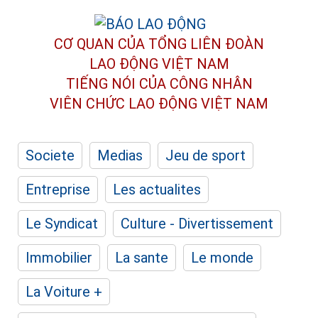
CƠ QUAN CỦA TỔNG LIÊN ĐOÀN
LAO ĐỘNG VIỆT NAM
TIẾNG NÓI CỦA CÔNG NHÂN
VIÊN CHỨC LAO ĐỘNG
VIỆT NAM
Societe
Medias
Jeu de sport
Entreprise
Les actualites
Le Syndicat
Culture - Divertissement
Immobilier
La sante
Le monde
La Voiture +