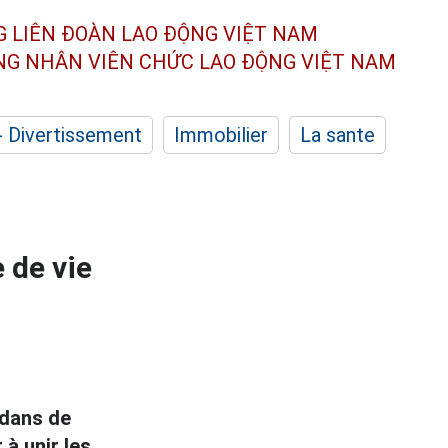
G LIÊN ĐOÀN
LAO ĐỘNG VIỆT NAM
ÔNG NHÂN
VIÊN CHỨC LAO ĐỘNG
VIỆT NAM
- Divertissement
Immobilier
La sante
 de vie
 dans de
à unir les