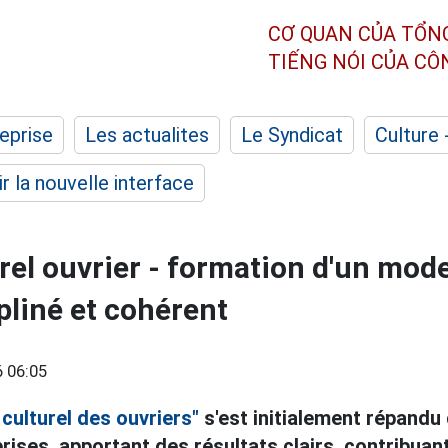
CƠ QUAN CỦA TỔN
TIẾNG NÓI CỦA C
eprise
Les actualites
Le Syndicat
Culture 
r la nouvelle interface
rel ouvrier - formation d'un mode
ipliné et cohérent
 06:05
culturel des ouvriers"
s'est initialement répandu
ses, apportant des résultats clairs, contribuant 