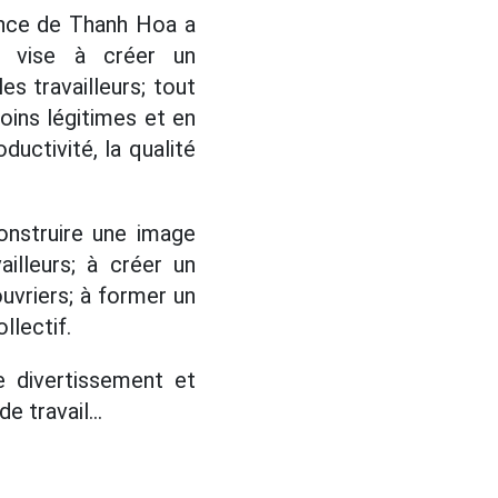
vince de Thanh Hoa a
s" vise à créer un
es travailleurs; tout
ins légitimes et en
ductivité, la qualité
construire une image
illeurs; à créer un
ouvriers; à former un
llectif.
e divertissement et
e travail...