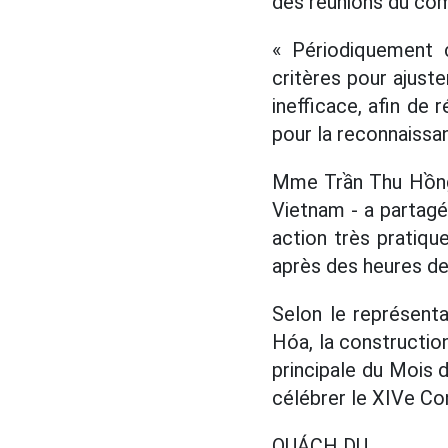
des réunions du com
« Périodiquement c
critères pour ajuste
inefficace, afin de
pour la reconnaiss
Mme Trần Thu Hồng -
Vietnam - a partagé
action très pratiqu
après des heures de 
Selon le représenta
Hóa, la construction
principale du Mois d
célébrer le XIVe Co
QUÁCH DU