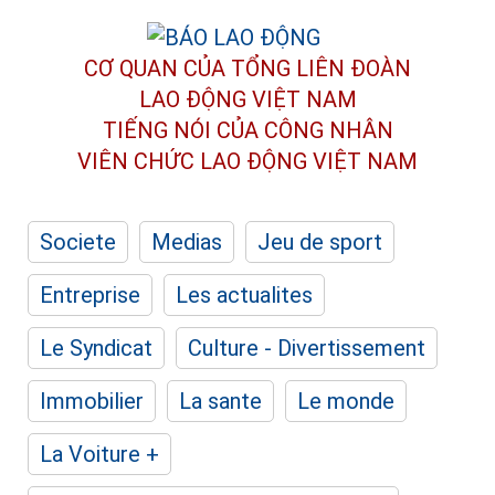
CƠ QUAN CỦA TỔNG LIÊN ĐOÀN
LAO ĐỘNG VIỆT NAM
TIẾNG NÓI CỦA CÔNG NHÂN
VIÊN CHỨC LAO ĐỘNG
VIỆT NAM
Societe
Medias
Jeu de sport
Entreprise
Les actualites
Le Syndicat
Culture - Divertissement
Immobilier
La sante
Le monde
La Voiture +