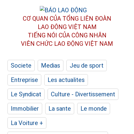
CƠ QUAN CỦA TỔNG LIÊN ĐOÀN
LAO ĐỘNG VIỆT NAM
TIẾNG NÓI CỦA CÔNG NHÂN
VIÊN CHỨC LAO ĐỘNG
VIỆT NAM
Societe
Medias
Jeu de sport
Entreprise
Les actualites
Le Syndicat
Culture - Divertissement
Immobilier
La sante
Le monde
La Voiture +