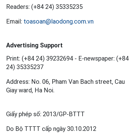
Readers:
(+84 24) 35335235
Email:
toasoan@laodong.com.vn
Advertising Support
Print: (+84 24) 39232694
-
E-newspaper: (+84
24) 35335237
Address: No. 06, Pham Van Bach street, Cau
Giay ward, Ha Noi.
Giấy phép số:
2013/GP-BTTT
Do Bộ TTTT cấp
ngày 30.10.2012