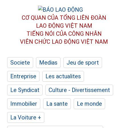
CƠ QUAN CỦA TỔNG LIÊN ĐOÀN
LAO ĐỘNG VIỆT NAM
TIẾNG NÓI CỦA CÔNG NHÂN
VIÊN CHỨC LAO ĐỘNG
VIỆT NAM
Societe
Medias
Jeu de sport
Entreprise
Les actualites
Le Syndicat
Culture - Divertissement
Immobilier
La sante
Le monde
La Voiture +