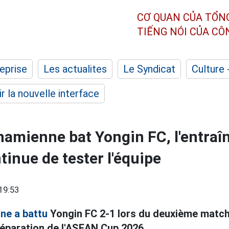
CƠ QUAN CỦA TỔN
TIẾNG NÓI CỦA C
eprise
Les actualites
Le Syndicat
Culture 
r la nouvelle interface
tnamienne bat Yongin FC, l'entra
tinue de tester l'équipe
19:53
nne a battu
Yongin FC 2-1 lors du deuxième match
éparation de l'ASEAN Cup 2026.