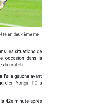
 tête en deuxième mi-
ans les situations de
ne occasion dans la
re du match.
r l'aile gauche avant
gardien Yongin FC a
à la 42e minute après