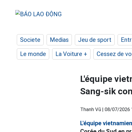
Societe
Medias
Jeu de sport
Entr
Le monde
La Voiture +
Cessez de voi
L'équipe vie
Sang-sik con
Thanh Vũ |
08/07/2026 
L'équipe vietnamie
Corée du Sud en pr