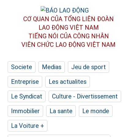
CƠ QUAN CỦA TỔNG LIÊN ĐOÀN
LAO ĐỘNG VIỆT NAM
TIẾNG NÓI CỦA CÔNG NHÂN
VIÊN CHỨC LAO ĐỘNG
VIỆT NAM
Societe
Medias
Jeu de sport
Entreprise
Les actualites
Le Syndicat
Culture - Divertissement
Immobilier
La sante
Le monde
La Voiture +