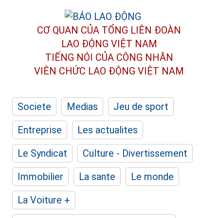
CƠ QUAN CỦA TỔNG LIÊN ĐOÀN
LAO ĐỘNG VIỆT NAM
TIẾNG NÓI CỦA CÔNG NHÂN
VIÊN CHỨC LAO ĐỘNG
VIỆT NAM
Societe
Medias
Jeu de sport
Entreprise
Les actualites
Le Syndicat
Culture - Divertissement
Immobilier
La sante
Le monde
La Voiture +