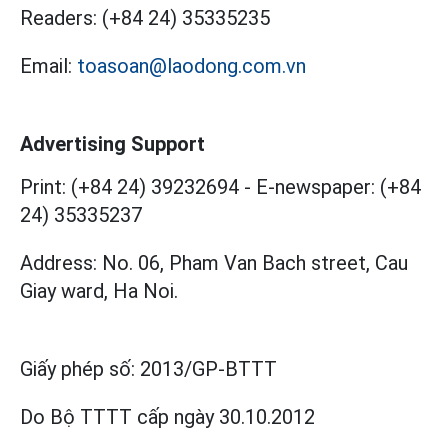
Readers:
(+84 24) 35335235
Email:
toasoan@laodong.com.vn
Advertising Support
Print: (+84 24) 39232694
-
E-newspaper: (+84
24) 35335237
Address: No. 06, Pham Van Bach street, Cau
Giay ward, Ha Noi.
Giấy phép số:
2013/GP-BTTT
Do Bộ TTTT cấp
ngày 30.10.2012