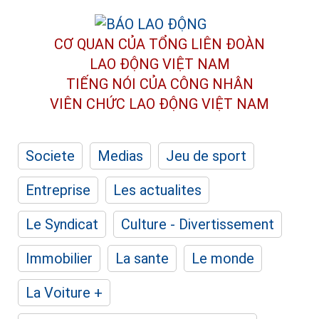
CƠ QUAN CỦA TỔNG LIÊN ĐOÀN
LAO ĐỘNG VIỆT NAM
TIẾNG NÓI CỦA CÔNG NHÂN
VIÊN CHỨC LAO ĐỘNG
VIỆT NAM
Societe
Medias
Jeu de sport
Entreprise
Les actualites
Le Syndicat
Culture - Divertissement
Immobilier
La sante
Le monde
La Voiture +