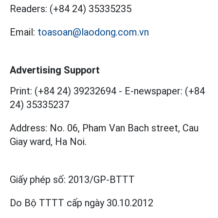
Readers:
(+84 24) 35335235
Email:
toasoan@laodong.com.vn
Advertising Support
Print: (+84 24) 39232694
-
E-newspaper: (+84
24) 35335237
Address: No. 06, Pham Van Bach street, Cau
Giay ward, Ha Noi.
Giấy phép số:
2013/GP-BTTT
Do Bộ TTTT cấp
ngày 30.10.2012