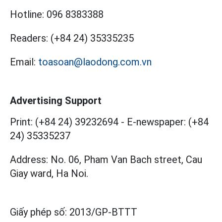
Hotline:
096 8383388
Readers:
(+84 24) 35335235
Email:
toasoan@laodong.com.vn
Advertising Support
Print: (+84 24) 39232694
-
E-newspaper: (+84
24) 35335237
Address: No. 06, Pham Van Bach street, Cau
Giay ward, Ha Noi.
Giấy phép số:
2013/GP-BTTT