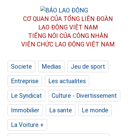
CƠ QUAN CỦA TỔNG LIÊN ĐOÀN
LAO ĐỘNG VIỆT NAM
TIẾNG NÓI CỦA CÔNG NHÂN
VIÊN CHỨC LAO ĐỘNG
VIỆT NAM
Societe
Medias
Jeu de sport
Entreprise
Les actualites
Le Syndicat
Culture - Divertissement
Immobilier
La sante
Le monde
La Voiture +