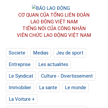
CƠ QUAN CỦA TỔNG LIÊN ĐOÀN
LAO ĐỘNG VIỆT NAM
TIẾNG NÓI CỦA CÔNG NHÂN
VIÊN CHỨC LAO ĐỘNG
VIỆT NAM
Societe
Medias
Jeu de sport
Entreprise
Les actualites
Le Syndicat
Culture - Divertissement
Immobilier
La sante
Le monde
La Voiture +