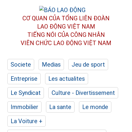
CƠ QUAN CỦA TỔNG LIÊN ĐOÀN
LAO ĐỘNG VIỆT NAM
TIẾNG NÓI CỦA CÔNG NHÂN
VIÊN CHỨC LAO ĐỘNG
VIỆT NAM
Societe
Medias
Jeu de sport
Entreprise
Les actualites
Le Syndicat
Culture - Divertissement
Immobilier
La sante
Le monde
La Voiture +