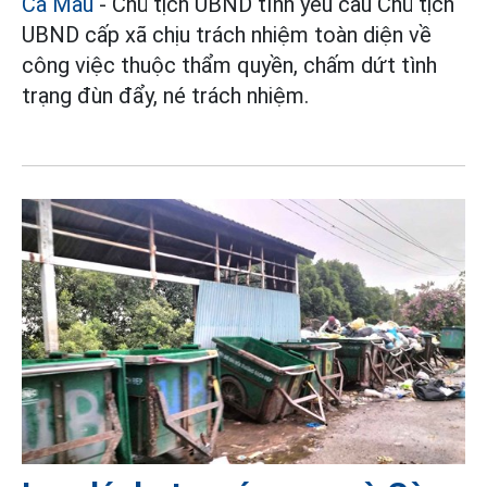
Cà Mau
- Chủ tịch UBND tỉnh yêu cầu Chủ tịch
UBND cấp xã chịu trách nhiệm toàn diện về
công việc thuộc thẩm quyền, chấm dứt tình
trạng đùn đẩy, né trách nhiệm.