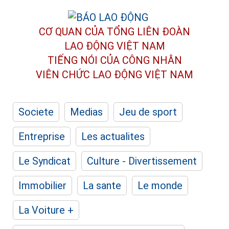
CƠ QUAN CỦA TỔNG LIÊN ĐOÀN
LAO ĐỘNG VIỆT NAM
TIẾNG NÓI CỦA CÔNG NHÂN
VIÊN CHỨC LAO ĐỘNG
VIỆT NAM
Societe
Medias
Jeu de sport
Entreprise
Les actualites
Le Syndicat
Culture - Divertissement
Immobilier
La sante
Le monde
La Voiture +