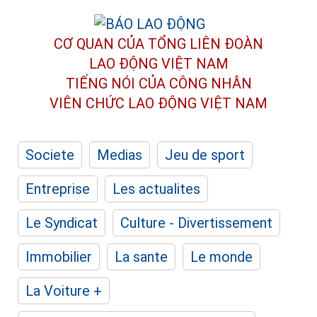
CƠ QUAN CỦA TỔNG LIÊN ĐOÀN
LAO ĐỘNG VIỆT NAM
TIẾNG NÓI CỦA CÔNG NHÂN
VIÊN CHỨC LAO ĐỘNG
VIỆT NAM
Societe
Medias
Jeu de sport
Entreprise
Les actualites
Le Syndicat
Culture - Divertissement
Immobilier
La sante
Le monde
La Voiture +