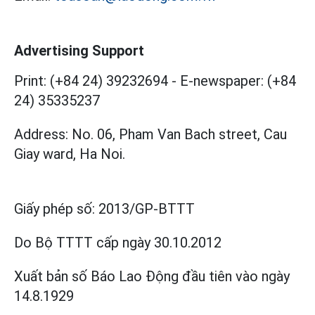
Advertising Support
Print: (+84 24) 39232694
-
E-newspaper: (+84
24) 35335237
Address: No. 06, Pham Van Bach street, Cau
Giay ward, Ha Noi.
Giấy phép số:
2013/GP-BTTT
Do Bộ TTTT cấp
ngày 30.10.2012
Xuất bản số Báo Lao Động đầu tiên vào ngày
14.8.1929