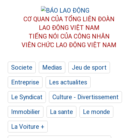
CƠ QUAN CỦA TỔNG LIÊN ĐOÀN
LAO ĐỘNG VIỆT NAM
TIẾNG NÓI CỦA CÔNG NHÂN
VIÊN CHỨC LAO ĐỘNG
VIỆT NAM
Societe
Medias
Jeu de sport
Entreprise
Les actualites
Le Syndicat
Culture - Divertissement
Immobilier
La sante
Le monde
La Voiture +