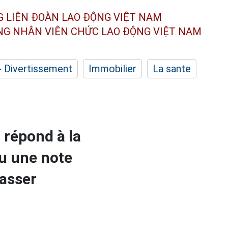
G LIÊN ĐOÀN
LAO ĐỘNG VIỆT NAM
ÔNG NHÂN
VIÊN CHỨC LAO ĐỘNG
VIỆT NAM
- Divertissement
Immobilier
La sante
 répond à la
nu une note
asser