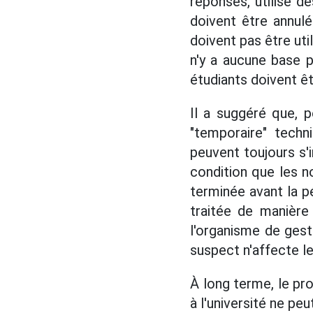
réponses, utilisé 
doivent être annul
doivent pas être util
n'y a aucune base p
étudiants doivent ê
Il a suggéré que, p
"temporaire" techn
peuvent toujours s'i
condition que les no
terminée avant la pé
traitée de manière
l'organisme de gesti
suspect n'affecte le
À long terme, le pr
à l'université ne pe