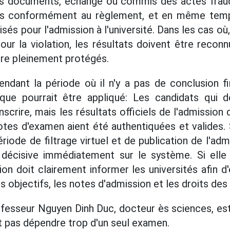
des documents, échangé ou commis des actes fraudu
és conformément au règlement, et en même temp
isés pour l'admission à l'université. Dans les cas où, 
our la violation, les résultats doivent être reconn
tre pleinement protégés.
endant la période où il n'y a pas de conclusion 
ique pourrait être appliqué: Les candidats qui do
nscrire, mais les résultats officiels de l'admission d
tes d'examen aient été authentiquées et valides. S
riode de filtrage virtuel et de publication de l'admi
 décisive immédiatement sur le système. Si elle 
on doit clairement informer les universités afin d'
s objectifs, les notes d'admission et les droits des
ofesseur Nguyen Dinh Duc, docteur ès sciences, es
ut pas dépendre trop d'un seul examen.