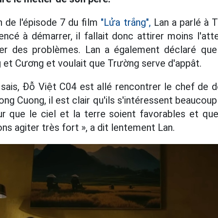
n de l'épisode 7 du film
"Lửa trắng",
Lan a parlé à T
cé à démarrer, il fallait donc attirer moins l'att
 des problèmes. Lan a également déclaré que l
et Cương et voulait que Trường serve d'appât.
 sais, Đỗ Việt C04 est allé rencontrer le chef de
ong Cuong, il est clair qu'ils s'intéressent beaucou
r que le ciel et la terre soient favorables et qu
s agiter très fort », a dit lentement Lan.