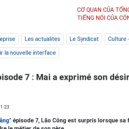
CƠ QUAN CỦA TỔN
TIẾNG NÓI CỦA C
eprise
Les actualites
Le Syndicat
Culture 
r la nouvelle interface
pisode 7 : Mai a exprimé son dési
1:23
rắng"
épisode 7, Lão Công est surpris lorsque sa f
dre le métier de son père.