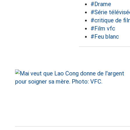
#Drame
#Série télévis
#critique de fi
#Film vfc
#Feu blanc