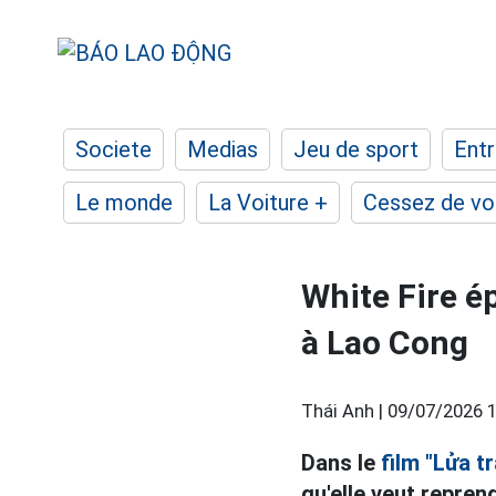
Societe
Medias
Jeu de sport
Entr
Le monde
La Voiture +
Cessez de voi
White Fire é
à Lao Cong
Thái Anh |
09/07/2026 1
Dans le
film "Lửa t
qu'elle veut repren