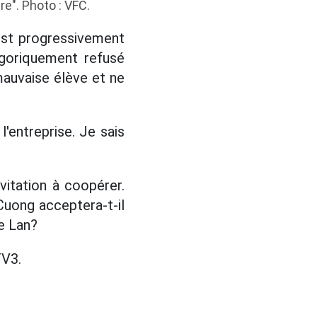
re". Photo : VFC.
est progressivement
égoriquement refusé
 mauvaise élève et ne
'entreprise. Je sais
vitation à coopérer.
Cuong acceptera-t-il
de Lan?
TV3.