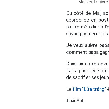
Mai veut suivre 
Du côté de Mai, ap
approchée en postu
l'offre d'étudier à 
savait pas gérer les 
Je veux suivre papa
comment papa gagne 
Dans un autre dével
Lan a pris la vie o
de sacrifier ses jeu
Le
film "Lửa trắng"
é
Thái Anh