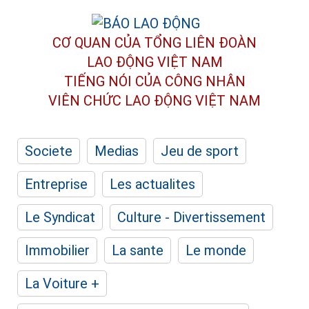
CƠ QUAN CỦA TỔNG LIÊN ĐOÀN
LAO ĐỘNG VIỆT NAM
TIẾNG NÓI CỦA CÔNG NHÂN
VIÊN CHỨC LAO ĐỘNG
VIỆT NAM
Societe
Medias
Jeu de sport
Entreprise
Les actualites
Le Syndicat
Culture - Divertissement
Immobilier
La sante
Le monde
La Voiture +