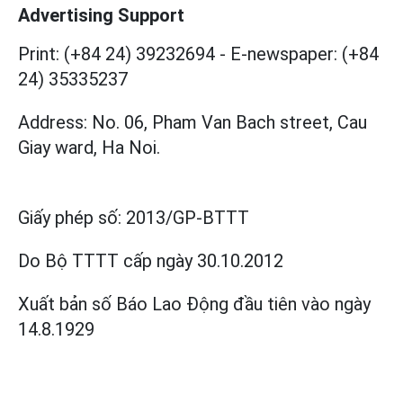
Advertising Support
Print: (+84 24) 39232694
-
E-newspaper: (+84
24) 35335237
Address: No. 06, Pham Van Bach street, Cau
Giay ward, Ha Noi.
Giấy phép số:
2013/GP-BTTT
Do Bộ TTTT cấp
ngày 30.10.2012
Xuất bản số Báo Lao Động đầu tiên vào ngày
14.8.1929