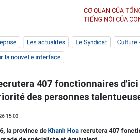
CƠ QUAN CỦA TỔN
TIẾNG NÓI CỦA C
eprise
Les actualites
Le Syndicat
Culture 
r la nouvelle interface
crutera 407 fonctionnaires d'ici
priorité des personnes talentueus
26 15:03
6, la province de
Khanh Hoa
recrutera 407 foncti
grade de spécialiste et équivalent.