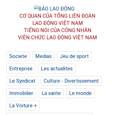
CƠ QUAN CỦA TỔNG LIÊN ĐOÀN
LAO ĐỘNG VIỆT NAM
TIẾNG NÓI CỦA CÔNG NHÂN
VIÊN CHỨC LAO ĐỘNG
VIỆT NAM
Societe
Medias
Jeu de sport
Entreprise
Les actualites
Le Syndicat
Culture - Divertissement
Immobilier
La sante
Le monde
La Voiture +