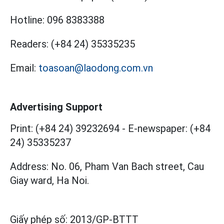
Hotline:
096 8383388
Readers:
(+84 24) 35335235
Email:
toasoan@laodong.com.vn
Advertising Support
Print: (+84 24) 39232694
-
E-newspaper: (+84
24) 35335237
Address: No. 06, Pham Van Bach street, Cau
Giay ward, Ha Noi.
Giấy phép số:
2013/GP-BTTT