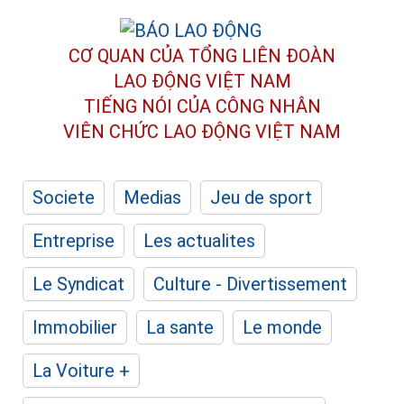
CƠ QUAN CỦA TỔNG LIÊN ĐOÀN
LAO ĐỘNG VIỆT NAM
TIẾNG NÓI CỦA CÔNG NHÂN
VIÊN CHỨC LAO ĐỘNG
VIỆT NAM
Societe
Medias
Jeu de sport
Entreprise
Les actualites
Le Syndicat
Culture - Divertissement
Immobilier
La sante
Le monde
La Voiture +