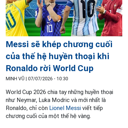
Messi sẽ khép chương cuối
của thế hệ huyền thoại khi
Ronaldo rời World Cup
MINH VŨ |
07/07/2026 - 10:30
World Cup 2026 chia tay những huyền thoại
như Neymar, Luka Modric và mới nhất là
Ronaldo, chỉ còn
Lionel Messi
viết tiếp
chương cuối của một thế hệ vàng.