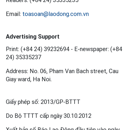
Readers:
(+84 24) 35335235
Email:
toasoan@laodong.com.vn
Advertising Support
Print: (+84 24) 39232694
-
E-newspaper: (+84
24) 35335237
Address: No. 06, Pham Van Bach street, Cau
Giay ward, Ha Noi.
Giấy phép số:
2013/GP-BTTT
Do Bộ TTTT cấp
ngày 30.10.2012
Xuất bản số Báo Lao Động đầu tiên vào ngày