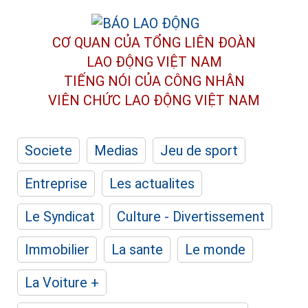
CƠ QUAN CỦA TỔNG LIÊN ĐOÀN
LAO ĐỘNG VIỆT NAM
TIẾNG NÓI CỦA CÔNG NHÂN
VIÊN CHỨC LAO ĐỘNG
VIỆT NAM
Societe
Medias
Jeu de sport
Entreprise
Les actualites
Le Syndicat
Culture - Divertissement
Immobilier
La sante
Le monde
La Voiture +