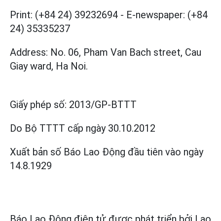
Print: (+84 24) 39232694
-
E-newspaper: (+84
24) 35335237
Address: No. 06, Pham Van Bach street, Cau
Giay ward, Ha Noi.
Giấy phép số:
2013/GP-BTTT
Do Bộ TTTT cấp
ngày 30.10.2012
Xuất bản số Báo Lao Động đầu tiên vào ngày
14.8.1929
Báo Lao Động điện tử được phát triển bởi
Lao