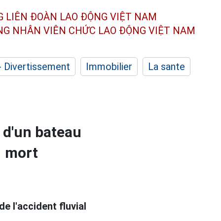
G LIÊN ĐOÀN
LAO ĐỘNG VIỆT NAM
ÔNG NHÂN
VIÊN CHỨC LAO ĐỘNG
VIỆT NAM
- Divertissement
Immobilier
La sante
n d'un bateau
1 mort
de l'accident fluvial