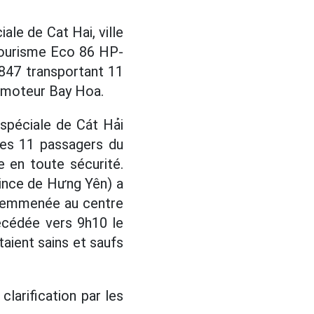
ale de Cat Hai, ville
 tourisme Eco 86 HP-
847 transportant 11
à moteur Bay Hoa.
spéciale de Cát Hải
les 11 passagers du
e en toute sécurité.
vince de Hưng Yên) a
té emmenée au centre
écédée vers 9h10 le
aient sains et saufs
clarification par les