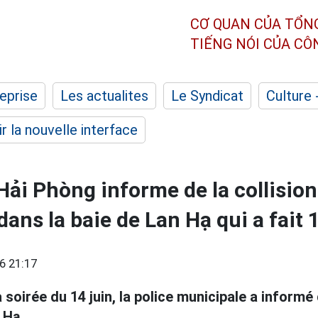
CƠ QUAN CỦA TỔN
TIẾNG NÓI CỦA C
eprise
Les actualites
Le Syndicat
Culture 
r la nouvelle interface
 Hải Phòng informe de la collisio
ans la baie de Lan Hạ qui a fait 
6 21:17
 soirée du 14 juin, la police municipale a informé 
 Hạ.