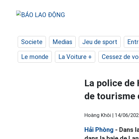
Societe
Medias
Jeu de sport
Entr
Le monde
La Voiture +
Cessez de voi
La police de
de tourisme d
Hoàng Khôi |
14/06/202
Hải Phòng
- Dans la
dans la baie de Lan