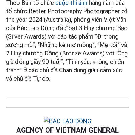
Theo Ban tổ chức
cuộc thi ảnh
hàng năm của
tổ chức Better Photography Photographer of
the year 2024 (Australia), phóng viên Việt Văn
của Báo Lao Động đã đoạt 3 Huy chương Bạc
(Silver Awards) với các tác phẩm “Đi trong
sương mù”, “Những kẻ mơ mộng”, “Mẹ tôi” và
2 Huy chương Đồng (Bronze Awards) với “Ông
già đóng giầy 90 tuổi”, “Tình yêu, không chiến
tranh” ở các chủ đề Chân dung giàu cảm xúc
và chủ đề Tự do.
AGENCY OF VIETNAM GENERAL