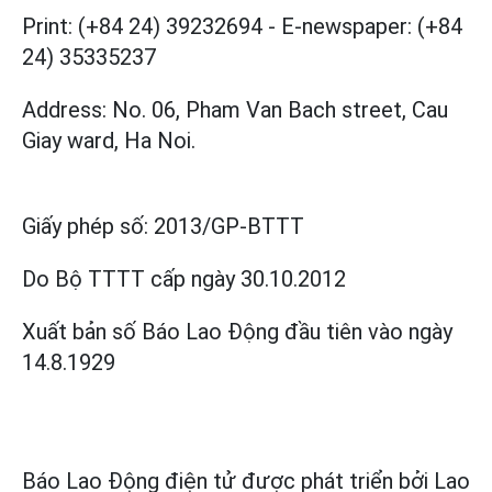
Print: (+84 24) 39232694
-
E-newspaper: (+84
24) 35335237
Address: No. 06, Pham Van Bach street, Cau
Giay ward, Ha Noi.
Giấy phép số:
2013/GP-BTTT
Do Bộ TTTT cấp
ngày 30.10.2012
Xuất bản số Báo Lao Động đầu tiên vào ngày
14.8.1929
Báo Lao Động điện tử được phát triển bởi
Lao