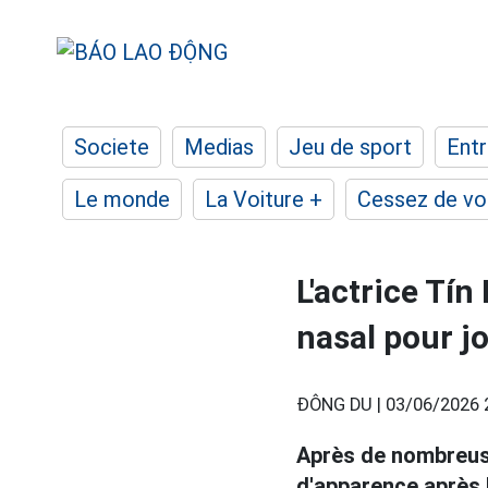
Societe
Medias
Jeu de sport
Entr
Le monde
La Voiture +
Cessez de voi
L'actrice Tín
nasal pour j
ĐÔNG DU |
03/06/2026 
Après de nombreuse
d'apparence après l