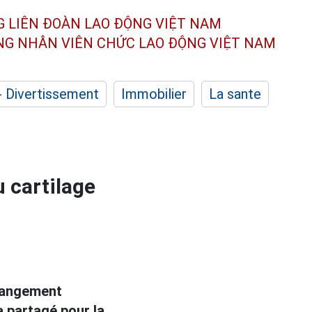
G LIÊN ĐOÀN
LAO ĐỘNG VIỆT NAM
ÔNG NHÂN
VIÊN CHỨC LAO ĐỘNG
VIỆT NAM
- Divertissement
Immobilier
La sante
u cartilage
changement
 partagé pour la