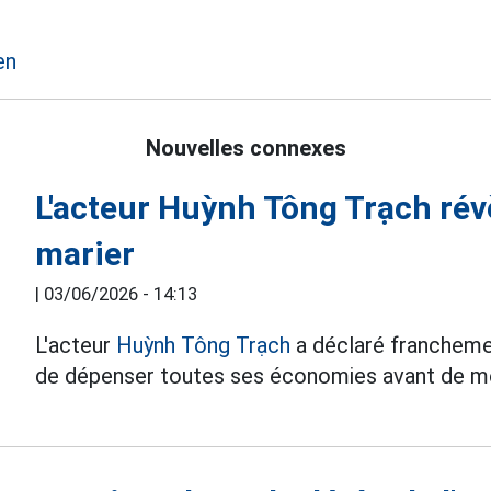
en
Nouvelles connexes
L'acteur Huỳnh Tông Trạch révè
marier
|
03/06/2026 - 14:13
L'acteur
Huỳnh Tông Trạch
a déclaré franchement
de dépenser toutes ses économies avant de mo