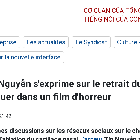
CƠ QUAN CỦA TỔN
TIẾNG NÓI CỦA C
eprise
Les actualites
Le Syndicat
Culture 
r la nouvelle interface
 Nguyễn s'exprime sur le retrait d
ouer dans un film d'horreur
21:42
s discussions sur les réseaux sociaux sur le 
'ablation du cartilage nasal,
l'acteur
Tín Nguyễn a