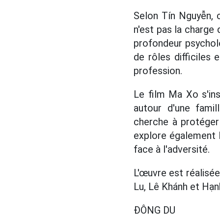
Selon Tín Nguyễn, c
n'est pas la charge 
profondeur psycholo
de rôles difficiles
profession.
Le film Ma Xo s'in
autour d'une famil
cherche à protéger 
explore également l
face à l'adversité.
L'œuvre est réalisée
Lu, Lê Khánh et Hạnh 
ĐÔNG DU