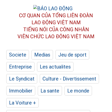
CƠ QUAN CỦA TỔNG LIÊN ĐOÀN
LAO ĐỘNG VIỆT NAM
TIẾNG NÓI CỦA CÔNG NHÂN
VIÊN CHỨC LAO ĐỘNG
VIỆT NAM
Societe
Medias
Jeu de sport
Entreprise
Les actualites
Le Syndicat
Culture - Divertissement
Immobilier
La sante
Le monde
La Voiture +