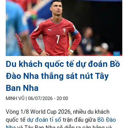
Du khách quốc tế dự đoán Bồ
Đào Nha thắng sát nút Tây
Ban Nha
MINH VŨ |
06/07/2026 - 20:00
Vòng 1/8 World Cup 2026, nhiều du khách
quốc tế
dự đoán tỉ số
trận đấu giữa
Bồ Đào
Nha
và Tây Ban Nha sẽ diễn ra cân bằng và