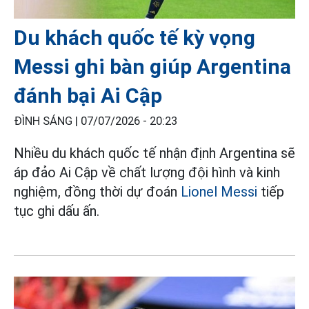
Du khách quốc tế kỳ vọng
Messi ghi bàn giúp Argentina
đánh bại Ai Cập
ĐÌNH SÁNG |
07/07/2026 - 20:23
Nhiều du khách quốc tế nhận định Argentina sẽ
áp đảo Ai Cập về chất lượng đội hình và kinh
nghiệm, đồng thời dự đoán
Lionel Messi
tiếp
tục ghi dấu ấn.