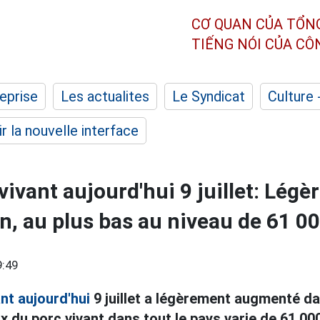
CƠ QUAN CỦA TỔN
TIẾNG NÓI CỦA C
eprise
Les actualites
Le Syndicat
Culture 
r la nouvelle interface
vivant aujourd'hui 9 juillet: Légè
, au plus bas au niveau de 61 0
9:49
ant aujourd'hui
9 juillet a légèrement augmenté da
rix du porc vivant dans tout le pays varie de 61 0