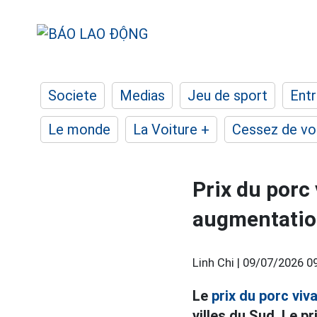
Societe
Medias
Jeu de sport
Entr
Le monde
La Voiture +
Cessez de voi
Prix du porc 
augmentation
Linh Chi |
09/07/2026 0
Le
prix du porc viv
villes du Sud. Le p