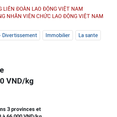
G LIÊN ĐOÀN
LAO ĐỘNG VIỆT NAM
ÔNG NHÂN
VIÊN CHỨC LAO ĐỘNG
VIỆT NAM
- Divertissement
Immobilier
La sante
re
00 VND/kg
ns 3 provinces et
00 à 66 000 VND/kg.