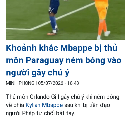
Khoảnh khắc Mbappe bị thủ
môn Paraguay ném bóng vào
người gây chú ý
MINH PHONG |
05/07/2026 - 18:43
Thủ môn Orlando Gill gây chú ý khi ném bóng
về phía
Kylian Mbappe
sau khi bị tiền đạo
người Pháp từ chối bắt tay.