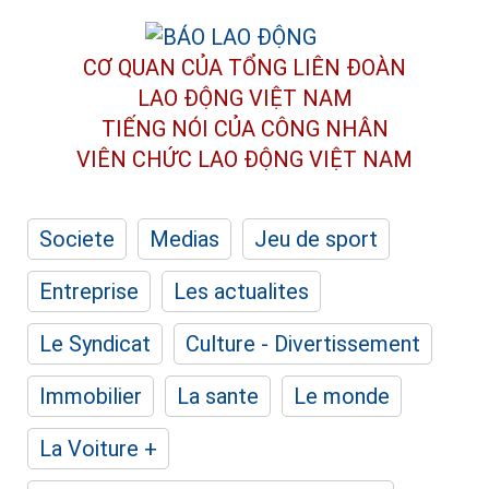
CƠ QUAN CỦA TỔNG LIÊN ĐOÀN
LAO ĐỘNG VIỆT NAM
TIẾNG NÓI CỦA CÔNG NHÂN
VIÊN CHỨC LAO ĐỘNG
VIỆT NAM
Societe
Medias
Jeu de sport
Entreprise
Les actualites
Le Syndicat
Culture - Divertissement
Immobilier
La sante
Le monde
La Voiture +