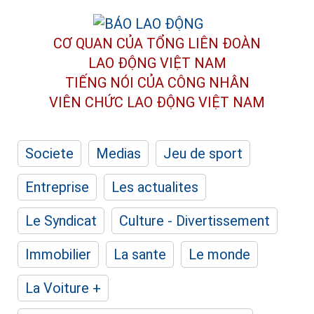
CƠ QUAN CỦA TỔNG LIÊN ĐOÀN
LAO ĐỘNG VIỆT NAM
TIẾNG NÓI CỦA CÔNG NHÂN
VIÊN CHỨC LAO ĐỘNG
VIỆT NAM
Societe
Medias
Jeu de sport
Entreprise
Les actualites
Le Syndicat
Culture - Divertissement
Immobilier
La sante
Le monde
La Voiture +