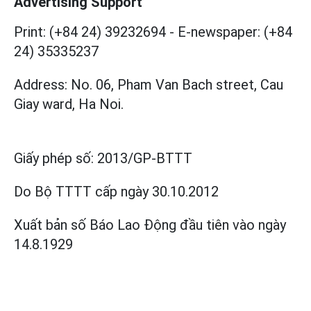
Advertising Support
Print: (+84 24) 39232694
-
E-newspaper: (+84
24) 35335237
Address: No. 06, Pham Van Bach street, Cau
Giay ward, Ha Noi.
Giấy phép số:
2013/GP-BTTT
Do Bộ TTTT cấp
ngày 30.10.2012
Xuất bản số Báo Lao Động đầu tiên vào ngày
14.8.1929