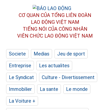
CƠ QUAN CỦA TỔNG LIÊN ĐOÀN
LAO ĐỘNG VIỆT NAM
TIẾNG NÓI CỦA CÔNG NHÂN
VIÊN CHỨC LAO ĐỘNG
VIỆT NAM
Societe
Medias
Jeu de sport
Entreprise
Les actualites
Le Syndicat
Culture - Divertissement
Immobilier
La sante
Le monde
La Voiture +