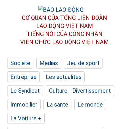
CƠ QUAN CỦA TỔNG LIÊN ĐOÀN
LAO ĐỘNG VIỆT NAM
TIẾNG NÓI CỦA CÔNG NHÂN
VIÊN CHỨC LAO ĐỘNG
VIỆT NAM
Societe
Medias
Jeu de sport
Entreprise
Les actualites
Le Syndicat
Culture - Divertissement
Immobilier
La sante
Le monde
La Voiture +