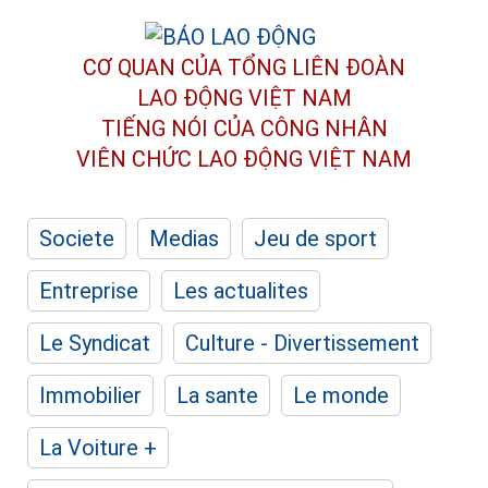
CƠ QUAN CỦA TỔNG LIÊN ĐOÀN
LAO ĐỘNG VIỆT NAM
TIẾNG NÓI CỦA CÔNG NHÂN
VIÊN CHỨC LAO ĐỘNG
VIỆT NAM
Societe
Medias
Jeu de sport
Entreprise
Les actualites
Le Syndicat
Culture - Divertissement
Immobilier
La sante
Le monde
La Voiture +