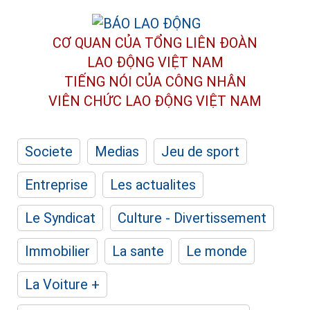
CƠ QUAN CỦA TỔNG LIÊN ĐOÀN
LAO ĐỘNG VIỆT NAM
TIẾNG NÓI CỦA CÔNG NHÂN
VIÊN CHỨC LAO ĐỘNG
VIỆT NAM
Societe
Medias
Jeu de sport
Entreprise
Les actualites
Le Syndicat
Culture - Divertissement
Immobilier
La sante
Le monde
La Voiture +