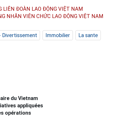
G LIÊN ĐOÀN
LAO ĐỘNG VIỆT NAM
ÔNG NHÂN
VIÊN CHỨC LAO ĐỘNG
VIỆT NAM
- Divertissement
Immobilier
La sante
aire du Vietnam
iatives appliquées
es opérations