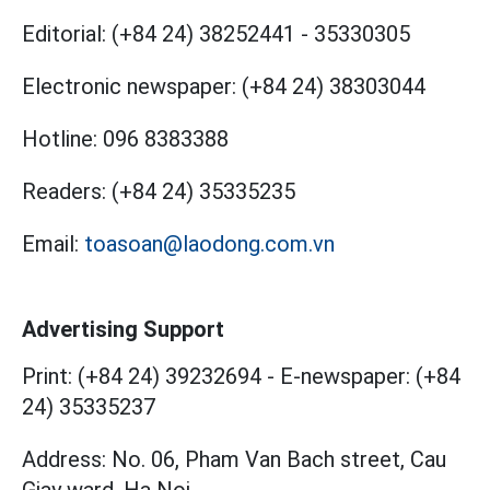
Editorial:
(+84 24) 38252441
-
35330305
Electronic newspaper:
(+84 24) 38303044
Hotline:
096 8383388
Readers:
(+84 24) 35335235
Email:
toasoan@laodong.com.vn
Advertising Support
Print: (+84 24) 39232694
-
E-newspaper: (+84
24) 35335237
Address: No. 06, Pham Van Bach street, Cau
Giay ward, Ha Noi.