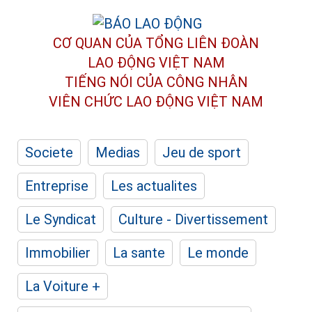
CƠ QUAN CỦA TỔNG LIÊN ĐOÀN
LAO ĐỘNG VIỆT NAM
TIẾNG NÓI CỦA CÔNG NHÂN
VIÊN CHỨC LAO ĐỘNG
VIỆT NAM
Societe
Medias
Jeu de sport
Entreprise
Les actualites
Le Syndicat
Culture - Divertissement
Immobilier
La sante
Le monde
La Voiture +