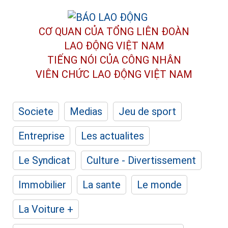
CƠ QUAN CỦA TỔNG LIÊN ĐOÀN
LAO ĐỘNG VIỆT NAM
TIẾNG NÓI CỦA CÔNG NHÂN
VIÊN CHỨC LAO ĐỘNG
VIỆT NAM
Societe
Medias
Jeu de sport
Entreprise
Les actualites
Le Syndicat
Culture - Divertissement
Immobilier
La sante
Le monde
La Voiture +