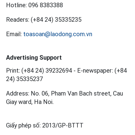
Hotline:
096 8383388
Readers:
(+84 24) 35335235
Email:
toasoan@laodong.com.vn
Advertising Support
Print: (+84 24) 39232694
-
E-newspaper: (+84
24) 35335237
Address: No. 06, Pham Van Bach street, Cau
Giay ward, Ha Noi.
Giấy phép số:
2013/GP-BTTT