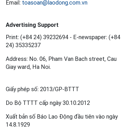
Email:
toasoan@laodong.com.vn
Advertising Support
Print: (+84 24) 39232694
-
E-newspaper: (+84
24) 35335237
Address: No. 06, Pham Van Bach street, Cau
Giay ward, Ha Noi.
Giấy phép số:
2013/GP-BTTT
Do Bộ TTTT cấp
ngày 30.10.2012
Xuất bản số Báo Lao Động đầu tiên vào ngày
14.8.1929