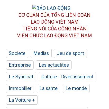
CƠ QUAN CỦA TỔNG LIÊN ĐOÀN
LAO ĐỘNG VIỆT NAM
TIẾNG NÓI CỦA CÔNG NHÂN
VIÊN CHỨC LAO ĐỘNG
VIỆT NAM
Societe
Medias
Jeu de sport
Entreprise
Les actualites
Le Syndicat
Culture - Divertissement
Immobilier
La sante
Le monde
La Voiture +