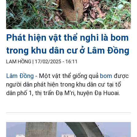
Phát hiện vật thể nghi là bom
trong khu dân cư ở Lâm Đồng
LAM HỒNG |
17/02/2025 - 16:11
Lâm Đồng
- Một vật thể giống quả
bom
được
người dân phát hiện trong khu dân cư tại tổ
dân phố 1, thị trấn Đạ M’ri, huyện Đạ Huoai.