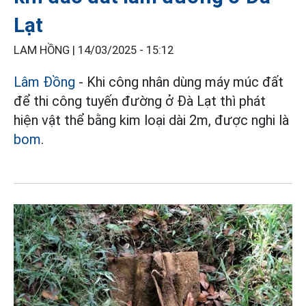
Lạt
LAM HỒNG |
14/03/2025 - 15:12
Lâm Đồng
- Khi công nhân dùng máy múc đất
để thi công tuyến đường ở Đà Lạt thì phát
hiện vật thể bằng kim loại dài 2m, được nghi là
bom
.