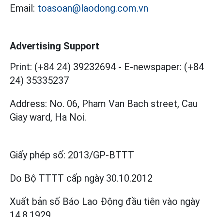
Email:
toasoan@laodong.com.vn
Advertising Support
Print: (+84 24) 39232694
-
E-newspaper: (+84
24) 35335237
Address: No. 06, Pham Van Bach street, Cau
Giay ward, Ha Noi.
Giấy phép số:
2013/GP-BTTT
Do Bộ TTTT cấp
ngày 30.10.2012
Xuất bản số Báo Lao Động đầu tiên vào ngày
14.8.1929