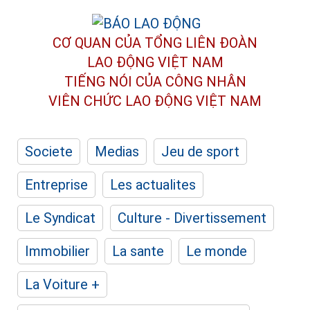
CƠ QUAN CỦA TỔNG LIÊN ĐOÀN
LAO ĐỘNG VIỆT NAM
TIẾNG NÓI CỦA CÔNG NHÂN
VIÊN CHỨC LAO ĐỘNG
VIỆT NAM
Societe
Medias
Jeu de sport
Entreprise
Les actualites
Le Syndicat
Culture - Divertissement
Immobilier
La sante
Le monde
La Voiture +