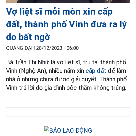
Vợ liệt sĩ mỏi mòn xin cấp
đất, thành phố Vinh đưa ra lý
do bất ngờ
QUANG ĐẠI |
28/12/2023 - 06:00
Bà Trần Thị Nhữ là vợ liệt sĩ, trú tại thành phố
Vinh (Nghệ An), nhiều năm xin
cấp đất
để làm
nhà ở nhưng chưa được giải quyết. Thành phố
Vinh trả lời do gia đình bốc thăm không trúng.