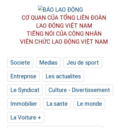
CƠ QUAN CỦA TỔNG LIÊN ĐOÀN
LAO ĐỘNG VIỆT NAM
TIẾNG NÓI CỦA CÔNG NHÂN
VIÊN CHỨC LAO ĐỘNG
VIỆT NAM
Societe
Medias
Jeu de sport
Entreprise
Les actualites
Le Syndicat
Culture - Divertissement
Immobilier
La sante
Le monde
La Voiture +