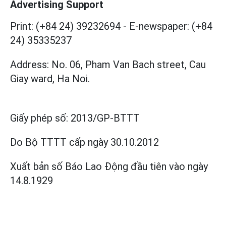
Advertising Support
Print: (+84 24) 39232694
-
E-newspaper: (+84
24) 35335237
Address: No. 06, Pham Van Bach street, Cau
Giay ward, Ha Noi.
Giấy phép số:
2013/GP-BTTT
Do Bộ TTTT cấp
ngày 30.10.2012
Xuất bản số Báo Lao Động đầu tiên vào ngày
14.8.1929