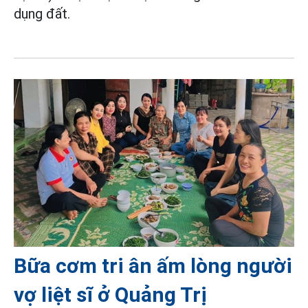
dụng đất.
Bữa cơm tri ân ấm lòng người
vợ liệt sĩ ở Quảng Trị