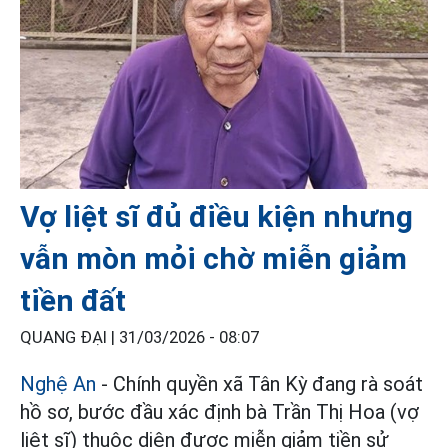
Vợ liệt sĩ đủ điều kiện nhưng
vẫn mòn mỏi chờ miễn giảm
tiền đất
QUANG ĐẠI |
31/03/2026 - 08:07
Nghệ An
- Chính quyền xã Tân Kỳ đang rà soát
hồ sơ, bước đầu xác định bà Trần Thị Hoa (vợ
liệt sĩ) thuộc diện được miễn giảm tiền sử