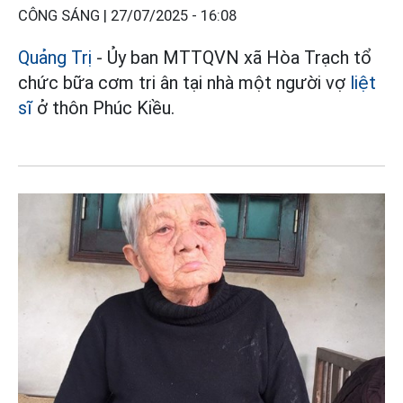
CÔNG SÁNG |
27/07/2025 - 16:08
Quảng Trị
- Ủy ban MTTQVN xã Hòa Trạch tổ
chức bữa cơm tri ân tại nhà một người vợ
liệt
sĩ
ở thôn Phúc Kiều.