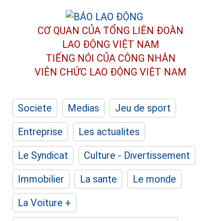
CƠ QUAN CỦA TỔNG LIÊN ĐOÀN
LAO ĐỘNG VIỆT NAM
TIẾNG NÓI CỦA CÔNG NHÂN
VIÊN CHỨC LAO ĐỘNG
VIỆT NAM
Societe
Medias
Jeu de sport
Entreprise
Les actualites
Le Syndicat
Culture - Divertissement
Immobilier
La sante
Le monde
La Voiture +