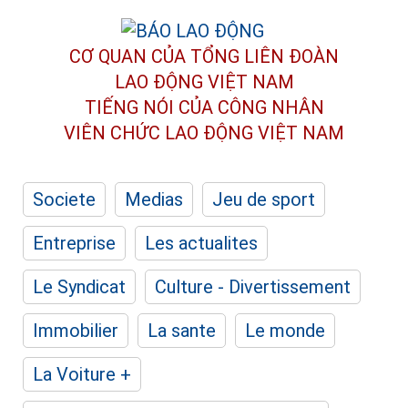
CƠ QUAN CỦA TỔNG LIÊN ĐOÀN
LAO ĐỘNG VIỆT NAM
TIẾNG NÓI CỦA CÔNG NHÂN
VIÊN CHỨC LAO ĐỘNG
VIỆT NAM
Societe
Medias
Jeu de sport
Entreprise
Les actualites
Le Syndicat
Culture - Divertissement
Immobilier
La sante
Le monde
La Voiture +