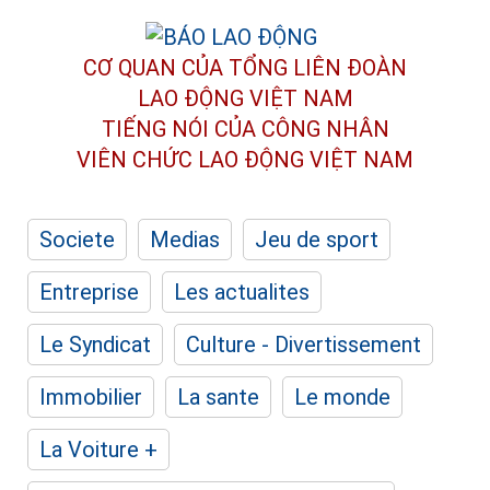
CƠ QUAN CỦA TỔNG LIÊN ĐOÀN
LAO ĐỘNG VIỆT NAM
TIẾNG NÓI CỦA CÔNG NHÂN
VIÊN CHỨC LAO ĐỘNG
VIỆT NAM
Societe
Medias
Jeu de sport
Entreprise
Les actualites
Le Syndicat
Culture - Divertissement
Immobilier
La sante
Le monde
La Voiture +