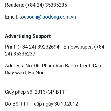
Readers:
(+84 24) 35335235
Email:
toasoan@laodong.com.vn
Advertising Support
Print: (+84 24) 39232694
-
E-newspaper: (+84
24) 35335237
Address: No. 06, Pham Van Bach street, Cau
Giay ward, Ha Noi.
Giấy phép số:
2013/GP-BTTT
Do Bộ TTTT cấp
ngày 30.10.2012