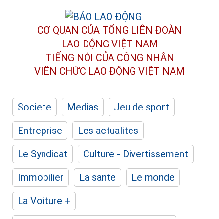
CƠ QUAN CỦA TỔNG LIÊN ĐOÀN
LAO ĐỘNG VIỆT NAM
TIẾNG NÓI CỦA CÔNG NHÂN
VIÊN CHỨC LAO ĐỘNG
VIỆT NAM
Societe
Medias
Jeu de sport
Entreprise
Les actualites
Le Syndicat
Culture - Divertissement
Immobilier
La sante
Le monde
La Voiture +