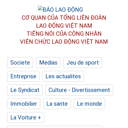
CƠ QUAN CỦA TỔNG LIÊN ĐOÀN
LAO ĐỘNG VIỆT NAM
TIẾNG NÓI CỦA CÔNG NHÂN
VIÊN CHỨC LAO ĐỘNG
VIỆT NAM
Societe
Medias
Jeu de sport
Entreprise
Les actualites
Le Syndicat
Culture - Divertissement
Immobilier
La sante
Le monde
La Voiture +